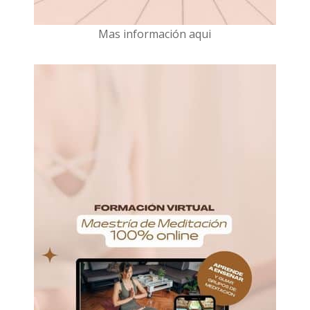
Mas información aqui